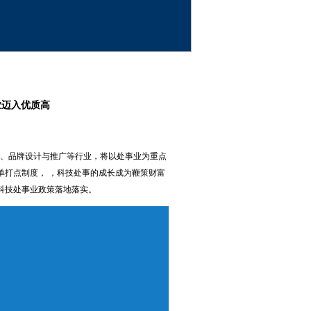
业迈入优质高
发、品牌设计与推广等行业，将以处事业为重点
单打点制度， ，科技处事的成长成为鞭策财富
科技处事业政策落地落实。