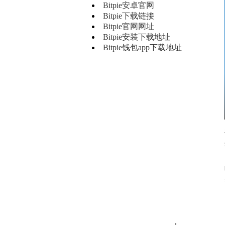
Bitpie安卓官网
Bitpie下载链接
Bitpie官网网址
Bitpie安装下载地址
Bitpie钱包app下载地址