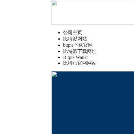
公司主页
比特派网站
bitpie下载官网
比特派下载网址
Bitpie Wallet
比特币官网网站