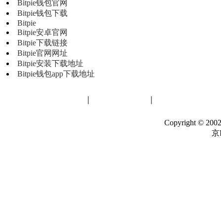
Bitpie钱包官网
Bitpie钱包下载
Bitpie
Bitpie安卓官网
Bitpie下载链接
Bitpie官网网址
Bitpie安装下载地址
Bitpie钱包app下载地址
主页
｜
比特派网站
｜
bitpie下载官网
Copyright ©
京