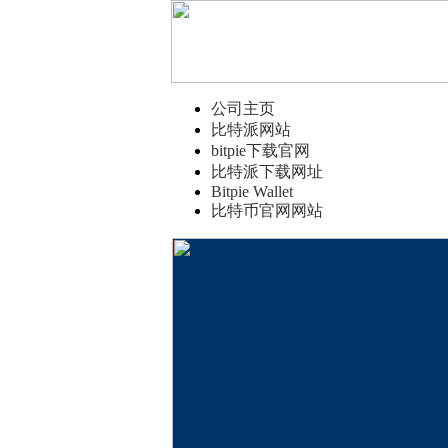
公司主页
比特派网站
bitpie下载官网
比特派下载网址
Bitpie Wallet
比特币官网网站