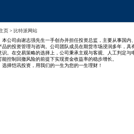
主页
>
比特派网站
本公司由谢志强先生一手创办并担任投资总监，主要从事国内
产品的投资管理与咨询。公司团队成员在期货市场浸润多年，具
意识。在交易策略的选择上，公司秉承主观与客观、人工判定与
可能控制回撤风险的前提下实现资金收益率的稳步增长。
选择恺讯投资，用我们的一生为您的一生理财！