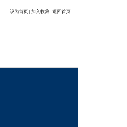
设为首页
|
加入收藏
|
返回首页