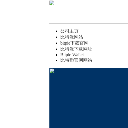
公司主页
比特派网站
bitpie下载官网
比特派下载网址
Bitpie Wallet
比特币官网网站