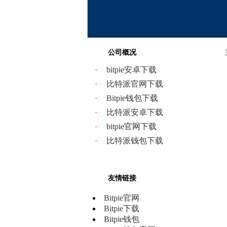
公司概况
·
bitpie安卓下载
·
比特派官网下载
·
Bitpie钱包下载
·
比特派安卓下载
·
bitpie官网下载
·
比特派钱包下载
友情链接
Bitpie官网
Bitpie下载
Bitpie钱包