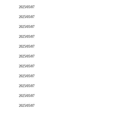
2025/05/07
2025/05/07
2025/05/07
2025/05/07
2025/05/07
2025/05/07
2025/05/07
2025/05/07
2025/05/07
2025/05/07
2025/05/07